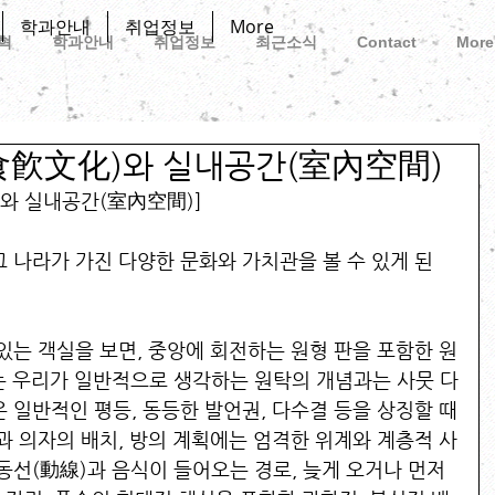
학과안내
취업정보
More
혁
학과안내
취업정보
최근소식
Contact
More
食飮文化)와 실내공간(室內空間)
와 실내공간(室內空間)] 
 나라가 가진 다양한 문화와 가치관을 볼 수 있게 된
있는 객실을 보면, 중앙에 회전하는 원형 판을 포함한 원
이는 우리가 일반적으로 생각하는 원탁의 개념과는 사뭇 다
 일반적인 평등, 동등한 발언권, 다수결 등을 상징할 때
과 의자의 배치, 방의 계획에는 엄격한 위계와 계층적 사
동선(動線)과 음식이 들어오는 경로, 늦게 오거나 먼저 