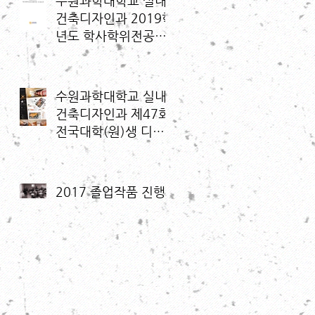
수원과학대학교 실내
건축디자인과 2019학
년도 학사학위전공심
화과정 모집요강
수원과학대학교 실내
건축디자인과 제47회
전국대학(원)생 디자
인대전 입상자 명단
2017 졸업작품 진행