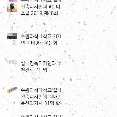
건축디자인과 #실디
스쿨 2019 제48회 전
국 대학(원)생 디자인
대전 금상 수상
수원과학대학교 2019
년 비마명랑운동회
실내건축디자인과 추
천진로로드맵
수원과학대학교 실내
건축디자인과 실내건
축산업기사 31명 합격