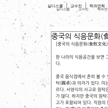
실디스쿨
교수진
학과연혁
실디스쿨
교수진
학과연
중국의 식음문화(
[중국의 식음문화(食飮文化)
한 나라의 식음공간을 보면 그
다. 
중국 음식점에서 흔히 볼 수 
탁(圓卓)과 의자가 있다. 
르다. 서양식의 사고로 원탁은
가 많다. 하지만 중국의 원탁
고가 포함되어 있다. 직원의 