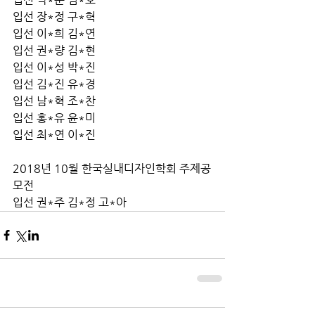
입선 장*정 구*혁
입선 이*희 김*연
입선 권*량 김*현
입선 이*성 박*진
입선 김*진 유*경
입선 남*혁 조*찬
입선 홍*유 윤*미
입선 최*연 이*진
2018년 10월 한국실내디자인학회 주제공
모전
입선 권*주 김*정 고*아