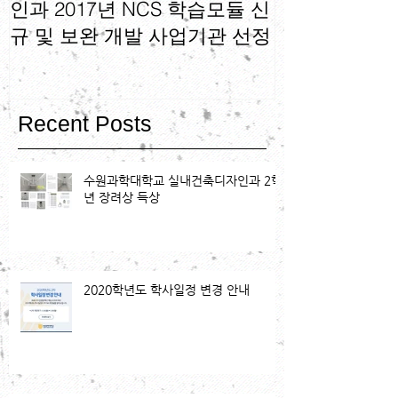
인과 2017년 NCS 학습모듈 신
인과 NCS 기
규 및 보완 개발 사업기관 선정
가기술자격 운
Recent Posts
수원과학대학교 실내건축디자인과 2학
년 장려상 득상
2020학년도 학사일정 변경 안내