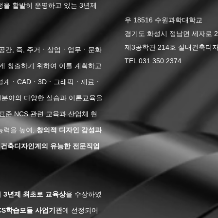
을 활발히 운영하고 있는 3년제
우 18516 수원과학대학교
경기도 화성시 정남면 세자로 2
제3공학관 214호 실내건축디
공간, 즉, 주거ㆍ상업ㆍ업무ㆍ문화
TEL 031 350 2374
게 창출하기 위하여 이를 계획하고
설계ㆍCADㆍ3Dㆍ그래픽ㆍ재료ㆍ
분야의 다양한 실습과 이론교육을
준 NCS 관련 교육과 산업체 현
능력을 높여,
창의적 디자인 감성과
실내건축디자인계의 유능한 전문직업
터
3년제 최초로 교육상
을 수상하였
CS학습모듈 사업기관
에 선정되어