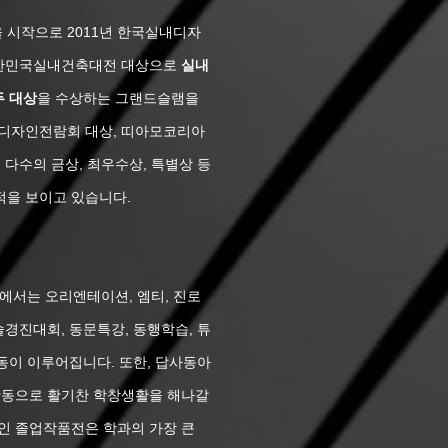
시작으로 2011년 한국실내디자
 대한민국실내건축대전 대상으로
실내
두 대상
을 수상하는 그랜드슬램을
업디자인전람회 대상, 띠아모코리아
 다수의 금상, 최우수상, 특별상 등
을 보이고 있습니다.
서는 오리엔테이션, 엠티, 진로
술경진대회, 동문특강, 동행학습, 튜
동이 이루어집니다. 또한, 답
사동아
동으로 활기찬 학창생활을 해나갈
인 졸업작품전은 학과의 가장 큰