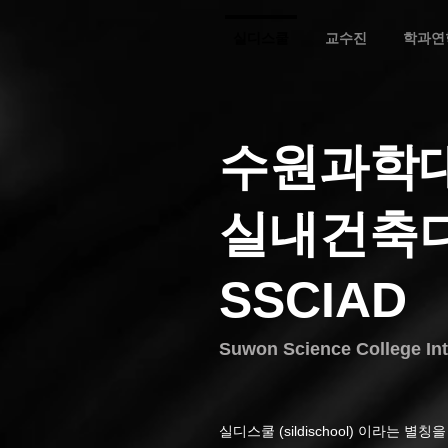
실디스쿨
교수진
학과연
수원과학
실내건축
​SSCIAD
Suwon Science College Inte
실디스쿨 (sildischool) 이라는 