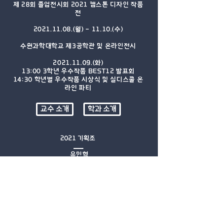
​제 28회 졸업전시회 2021 캡스톤 디자인 작품
전
2021.11.08
.(월) - 11.10.(수)
수원과학대학교 제3공학관 및 온라인전시
2021.11.09
.(화)
13:00 3학년 우수작품 BEST12 발표회
14:30 학년별 우수작품 시상식 및 실디스쿨 온
라인 파티
교수 소개
학과 소개
2021 기획조
유민혁
김준형 김지연 김채원
조상민 최원재 홍성현
© Suwon Science College Interior Architectural
Design.
수원과학대학교 실내건축디자인학과 | 水源科技大
学 室内建筑设计科 Since 1993.