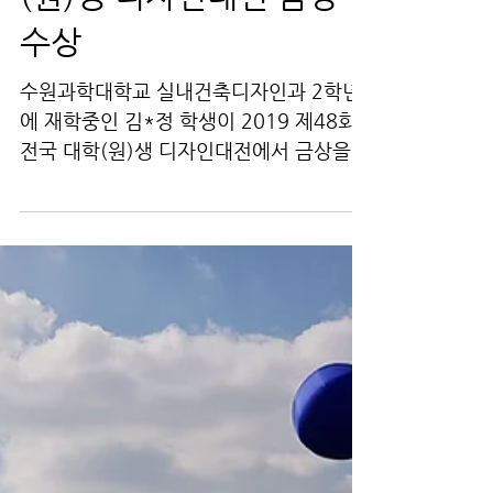
수원과학대학교 실내건축
디자인과 #실디스쿨
2019 제48회 전국 대학
(원)생 디자인대전 금상
수상
수원과학대학교 실내건축디자인과 2학년
에 재학중인 김*정 학생이 2019 제48회
전국 대학(원)생 디자인대전에서 금상을
수상(공업/환경부문 전국 1등)하였습니다.
#실디스쿨 <수상자의 동의를 얻어 사진 게
시> 전국 대학(원)생 디자인대전은...