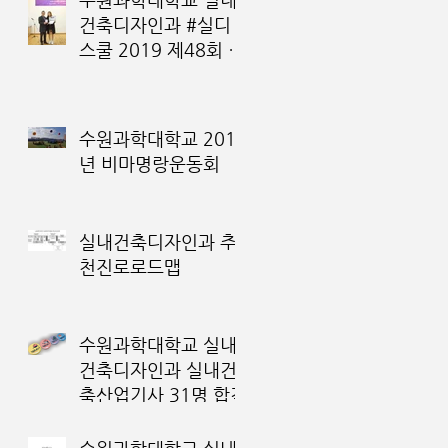
건축디자인과 #실디
스쿨 2019 제48회 전
국 대학(원)생 디자인
대전 금상 수상
수원과학대학교 2019
년 비마명랑운동회
실내건축디자인과 추
천진로로드맵
수원과학대학교 실내
건축디자인과 실내건
축산업기사 31명 합격