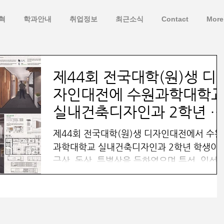
혁
학과안내
취업정보
최근소식
Contact
More
제44회 전국대학(원)생 디
자인대전에 수원과학대학
실내건축디자인과 2학년 학
생 금상, 동상, 특별상 수상
제44회 전국대학(원)생 디자인대전에서 수원
과학대학교 실내건축디자인과 2학년 학생이
금상, 동상, 특별상을 득하였으며 특선, 입선 
의 작품에도 대거 선정되었습니다. 공업환경
분 수상자 명단은 아래와 같습니다. 금상 (공
환경부분 1등상)...