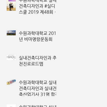
건축디자인과 #실디
스쿨 2019 제48회 전
국 대학(원)생 디자인
대전 금상 수상
수원과학대학교 2019
년 비마명랑운동회
실내건축디자인과 추
천진로로드맵
수원과학대학교 실내
건축디자인과 실내건
축산업기사 31명 합격