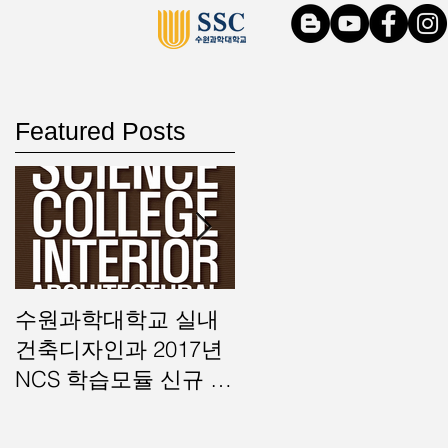
Featured Posts
교
수원과학대학교 실내
수원과학대학교 실내
등
건축디자인과 2017년
건축디자인과 NCS 기
부
업
NCS 학습모듈 신규 및
반 과정평가형 국가기
보완 개발 사업기관 선
술자격 운영기관 선정
정