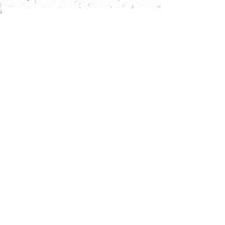
수원과학대학교 실내건축디자인과 제
47회 전국대학(원)생 디자인대전 입상
자 명단
2017 졸업작품 진행
Archive
2020년 7월
(1)
게시물 1개
2020년 2월
(1)
게시물 1개
2020년 1월
(1)
게시물 1개
2019년 11월
(1)
게시물 1개