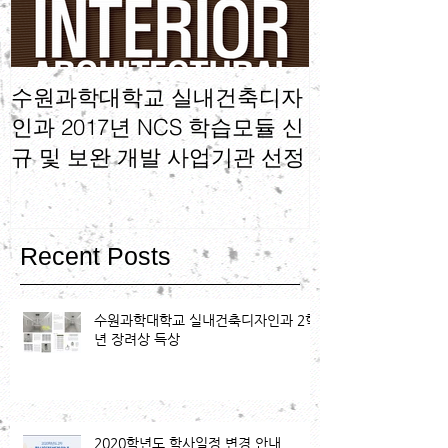
수원과학대학교 실내건축디자
수원과학대학
인과 2017년 NCS 학습모듈 신
인과 NCS 기
규 및 보완 개발 사업기관 선정
가기술자격 운
Recent Posts
수원과학대학교 실내건축디자인과 2학
년 장려상 득상
2020학년도 학사일정 변경 안내